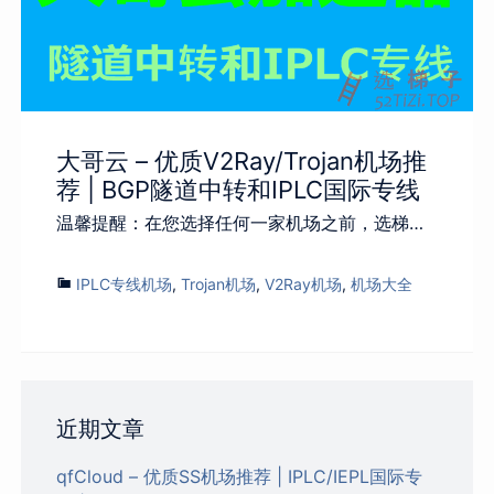
大哥云 – 优质V2Ray/Trojan机场推
荐 | BGP隧道中转和IPLC国际专线
温馨提醒：在您选择任何一家机场之前，选梯…
IPLC专线机场
,
Trojan机场
,
V2Ray机场
,
机场大全
近期文章
qfCloud – 优质SS机场推荐 | IPLC/IEPL国际专