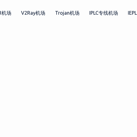
SR机场
V2Ray机场
Trojan机场
IPLC专线机场
IE