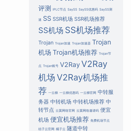
评测
IPLC节点
SaySS
SaySS优惠码
SaySS测
SS
SSR机场
SSR机场推荐
速
SS机场推荐
SS机场
Trojan
Trojan
Trojan加速
Trojan加速器
机场
Trojan机场推荐
Trojan节
V2Ray
V2Ray
点
Trojan账号
机场
V2Ray机场推
荐
中转服
一云梯
一云梯优惠码
一云梯官网
务器
中转机场
中转机场推荐
中
转节点
便宜
云翼网络官网
云翼网络邀请码
便宜机场推荐
机场
免费机场节点
隧道中转
桔子云官网
橘子云