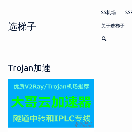
Skip
to
SS机场
S
content
选梯子
关于选梯子
Trojan加速