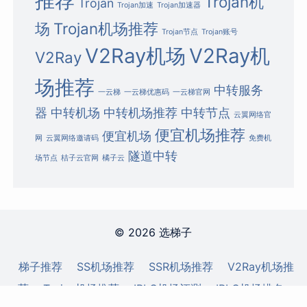
推荐
Trojan机
Trojan
Trojan加速
Trojan加速器
场
Trojan机场推荐
Trojan节点
Trojan账号
V2Ray机场
V2Ray机
V2Ray
场推荐
中转服务
一云梯
一云梯优惠码
一云梯官网
器
中转机场
中转机场推荐
中转节点
云翼网络官
便宜机场推荐
便宜机场
网
云翼网络邀请码
免费机
隧道中转
场节点
桔子云官网
橘子云
© 2026 选梯子
梯子推荐
SS机场推荐
SSR机场推荐
V2Ray机场推
荐
Trojan机场推荐
IPLC机场评测
IPLC机场排名